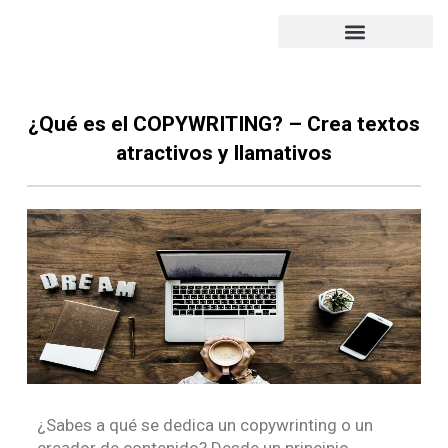
PORTFOLIO DE TRABAJO
SUBVENCIÓN 2022
¿Qué es el COPYWRITING? – Crea textos
atractivos y llamativos
¿Sabes a qué se dedica un copywrinting o un
creador de contenido? Desde un principio